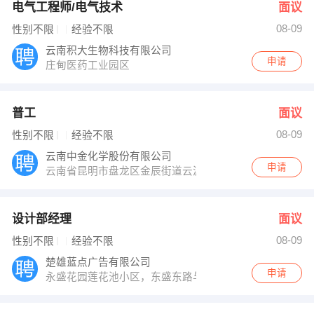
电气工程师/电气技术
面议
08-09
性别不限
经验不限
云南积大生物科技有限公司
申请
庄甸医药工业园区
普工
面议
08-09
性别不限
经验不限
云南中金化学股份有限公司
申请
云南省昆明市盘龙区金辰街道云波社区俊发盛唐城大唐国际
设计部经理
面议
08-09
性别不限
经验不限
楚雄蓝点广告有限公司
申请
永盛花园莲花池小区，东盛东路与太阳历大道交汇处红绿灯