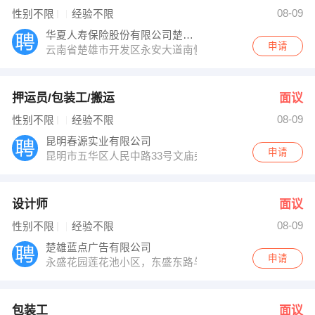
发布 [设计师 ] 招聘信息
08-09
性别不限
经验不限
发布 [包装工 ] 招聘信息
人事部 发布 [市政设计师 ] 招聘信息
华夏人寿保险股份有限公司楚雄中心支公司
【云南苏宁易购销售有限公司大姚店 】 强势入驻
申请
云南省楚雄市开发区永安大道南侧盘龙云海国际公寓商城小
押运员/包装工/搬运
面议
08-09
性别不限
经验不限
昆明春源实业有限公司
申请
昆明市五华区人民中路33号文庙旁
设计师
面议
08-09
性别不限
经验不限
楚雄蓝点广告有限公司
申请
永盛花园莲花池小区，东盛东路与太阳历大道交汇处红绿灯
包装工
面议