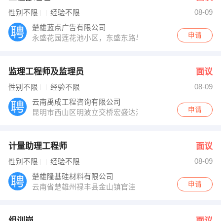
08-09
性别不限
经验不限
楚雄蓝点广告有限公司
申请
永盛花园莲花池小区，东盛东路与太阳历大道交汇处红绿灯
监理工程师及监理员
面议
08-09
性别不限
经验不限
云南禹成工程咨询有限公司
申请
昆明市西山区明波立交桥宏盛达滇池泊悦5栋601
计量助理工程师
面议
08-09
性别不限
经验不限
楚雄隆基硅材料有限公司
申请
云南省楚雄州禄丰县金山镇官洼
组训岗
面议