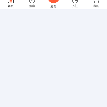
托管教师
面议
首页
搜索
入驻
我的
发布
08-09
性别不限
经验不限
大姚县漫索教育培训学校有限公司
申请
楚雄市大姚金平路
教师
面议
招聘信息
求职简历
08-09
性别不限
经验不限
大姚县语尘培训学校
申请
金碧镇金福苑大姚县语尘培训学校
做账会计
面议
08-09
性别不限
经验不限
楚雄市会计之家服务有限公司
申请