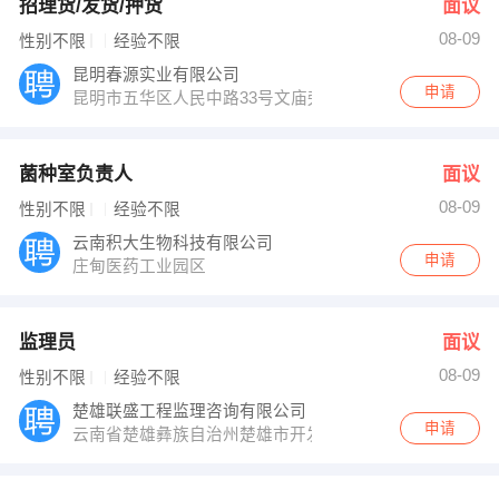
招理货/发货/押货
面议
08-09
性别不限
经验不限
昆明春源实业有限公司
申请
昆明市五华区人民中路33号文庙旁
菌种室负责人
面议
08-09
性别不限
经验不限
云南积大生物科技有限公司
申请
庄甸医药工业园区
监理员
面议
08-09
性别不限
经验不限
楚雄联盛工程监理咨询有限公司
申请
云南省楚雄彝族自治州楚雄市开发区丰盛路南侧中国轻纺城市