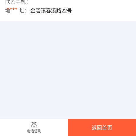
联系手机：
****
地 址：
金碧镇春溪路22号
返回首页
电话咨询