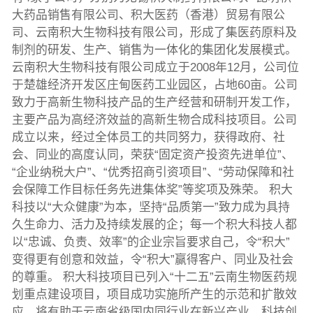
大药品销售有限公司、积大医药（香港）贸易有限公
司、云南积大生物科技有限公司，形成了集医药原料及
制剂的研发、生产、销售为一体化的集团化发展模式。
云南积大生物科技有限公司成立于2008年12月，公司位
于楚雄经济开发区庄甸医药工业园区，占地60亩。公司
致力于高新生物科技产品的生产经营和研制开发工作，
主要产品为高经济效益的高新生物合成科技项目。公司
成立以来，经过全体员工的共同努力，获得政府、社
会、同业的高度认同，荣获“固定资产投资先进单位”、
“企业纳税大户”、“优秀招商引资项目”、“劳动保障和社
会保障工作目标任务先进集体奖”等奖项及殊荣。 积大
科技以“大众健康”为本，坚持“品质第一”致力成为具持
久生命力、活力及持续发展的企；每一个积大科技人都
以“忠诚、负责、效率”的企业宗旨要求自己，令“积大”
变得更有创意和效益，令“积大”赢得客户、同业及社会
的尊重。 积大科技项目已列入“十二五”云南生物医药规
划重点建设项目，项目成功实施所产生的示范和扩散效
应，将有助于云南省级国内同行业在新兴产业、科技创